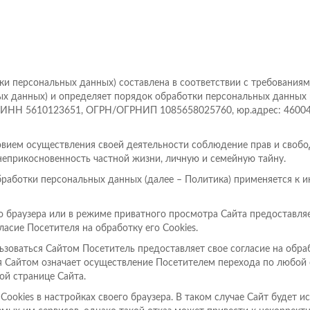
и персональных данных) составлена в соответствии с требованиям
ных данных) и определяет порядок обработки персональных данных
ИНН 5610123651, ОГРН/ОГРНИП 1085658025760, юр.адрес: 460044, 
овием осуществления своей деятельности соблюдение прав и свобо
неприкосновенность частной жизни, личную и семейную тайну.
бработки персональных данных (далее – Политика) применяется к 
о браузера или в режиме приватного просмотра Сайта предоставл
асие Посетителя на обработку его Сookies.
зоваться Сайтом Посетитель предоставляет свое согласие на обраб
Сайтом означает осуществление Посетителем перехода по любой 
ой странице Сайта.
Сookies в настройках своего браузера. В таком случае Сайт будет и