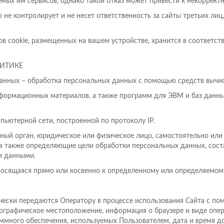
мых им сервисов, однако такой отказ может привести к некорректн
р не контролирует и не несет ответственность за сайты третьих ли
в cookie, размещенных на вашем устройстве, хранится в соответс
ЛИТИКЕ
данных – обработка персональных данных с помощью средств вычис
информационных материалов, а также программ для ЭВМ и баз данны
мпьютерной сети, построенной по протоколу IP.
ьный орган, юридическое или физическое лицо, самостоятельно или
а также определяющие цели обработки персональных данных, сост
и данными.
носящаяся прямо или косвенно к определенному или определяемому
атически передаются Оператору в процессе использования Сайта с п
географическое местоположение, информация о браузере и виде опе
ммного обеспечения, используемых Пользователем, дата и время до