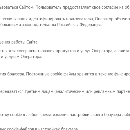
зоваться Сайтом, Пользователь предоставляет свое согласие на обр
ie, позволяющих идентифицировать пользователя), Оператор обязует
ебованиями законодательства Российская Федерация.
шения работы Сайта.
ются для совершенствования продуктов и услуг Оператора, анализа
и услугам Оператора.
тия браузера. Постоянные cookie-файлы хранятся в течение фиксиро
 передаваться третьим лицам (аналитическим или рекламным партне
аботку cookie в любое время, изменив настройки своего браузера ли
ных cookie-файлов в настройках браузера.