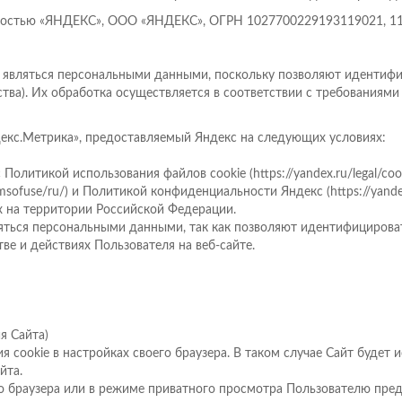
ностью «ЯНДЕКС», ООО «ЯНДЕКС», ОГРН 1027700229193119021, 119021
ут являться персональными данными, поскольку позволяют идентифи
тва). Их обработка осуществляется в соответствии с требованиям
ндекс.Метрика», предоставляемый Яндекс на следующих условиях:
олитикой использования файлов cookie (https://yandex.ru/legal/cook
rmsofuse/ru/) и Политикой конфиденциальности Яндекс (https://yandex.r
х на территории Российской Федерации.
вляться персональными данными, так как позволяют идентифицироват
е и действиях Пользователя на веб-сайте.
я Сайта)
я cookie в настройках своего браузера. В таком случае Сайт будет 
йта.
о браузера или в режиме приватного просмотра Пользователю пре